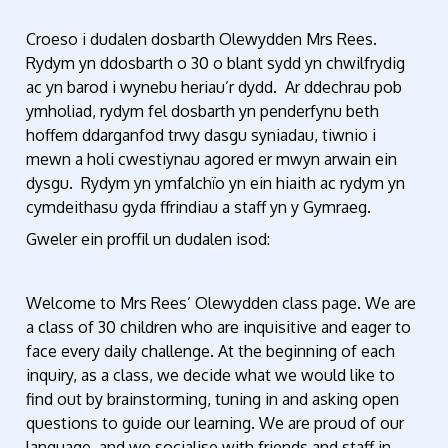
Croeso i dudalen dosbarth Olewydden Mrs Rees.
Rydym yn ddosbarth o 30 o blant sydd yn chwilfrydig
ac yn barod i wynebu heriau’r dydd. Ar ddechrau pob
ymholiad, rydym fel dosbarth yn penderfynu beth
hoffem ddarganfod trwy dasgu syniadau, tiwnio i
mewn a holi cwestiynau agored er mwyn arwain ein
dysgu. Rydym yn ymfalchïo yn ein hiaith ac rydym yn
cymdeithasu gyda ffrindiau a staff yn y Gymraeg.
Gweler ein proffil un dudalen isod:
Welcome to Mrs Rees’ Olewydden class page. We are
a class of 30 children who are inquisitive and eager to
face every daily challenge. At the beginning of each
inquiry, as a class, we decide what we would like to
find out by brainstorming, tuning in and asking open
questions to guide our learning. We are proud of our
language, and we socialise with friends and staff in