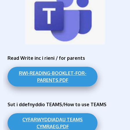
Read Write inc i rieni / for parents
RWI-READING-BOOKLET-FOR-
PARENTS.PDF
Sut i ddefnyddio TEAMS/How to use TEAMS
CYFARWYDDIADAU TEAMS
CYMRAEG.PDF