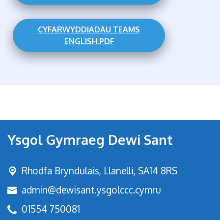
CYFARWYDDIADAU TEAMS
ENGLISH.PDF
Ysgol Gymraeg Dewi Sant
Rhodfa Bryndulais,
Llanelli, SA14 8RS
admin@dewisant.ysgolccc.cymru
01554 750081